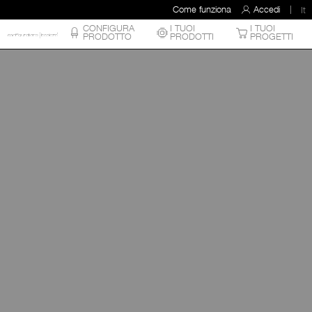
Come funziona
Accedi
It
CONFIGURA
I TUOI
I TUOI
PRODOTTO
PRODOTTI
PROGETTI