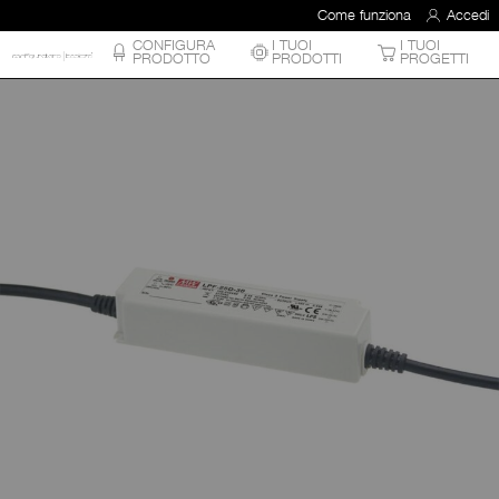
Come funziona
Accedi
CONFIGURA
I TUOI
I TUOI
PRODOTTO
PRODOTTI
PROGETTI