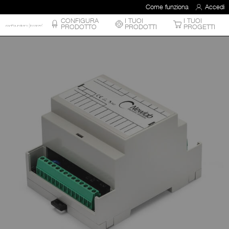
Come funziona
Accedi
CONFIGURA
I TUOI
I TUOI
PRODOTTO
PRODOTTI
PROGETTI