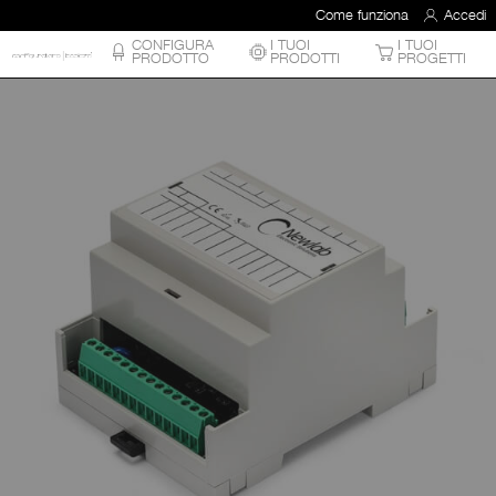
Come funziona
Accedi
CONFIGURA
I TUOI
I TUOI
PRODOTTO
PRODOTTI
PROGETTI