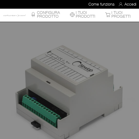
Come funziona
Accedi
CONFIGURA
I TUOI
I TUOI
PRODOTTO
PRODOTTI
PROGETTI