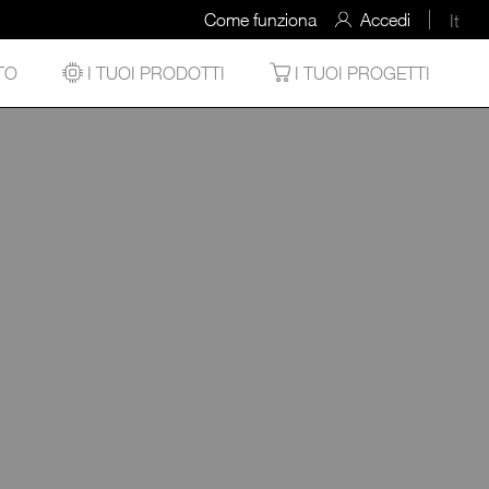
Come funziona
Accedi
It
TO
I TUOI PRODOTTI
I TUOI PROGETTI