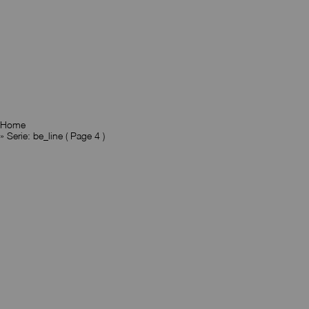
Home
»
Serie: be_line
( Page 4 )