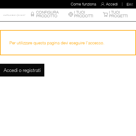
Come funziona
Accedi
En
It
CONFIGURA
I TUOI
I TUOI
PRODOTTO
PRODOTTI
PROGETTI
Per utilizzare questa pagina devi eseguire l'accesso.
Accedi o registrati