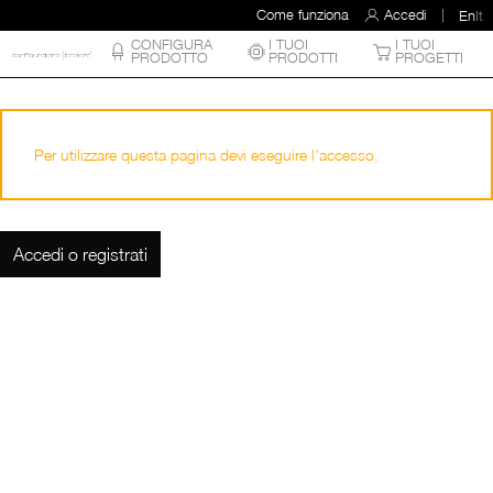
Come funziona
Accedi
En
It
CONFIGURA
I TUOI
I TUOI
PRODOTTO
PRODOTTI
PROGETTI
Per utilizzare questa pagina devi eseguire l'accesso.
Accedi o registrati