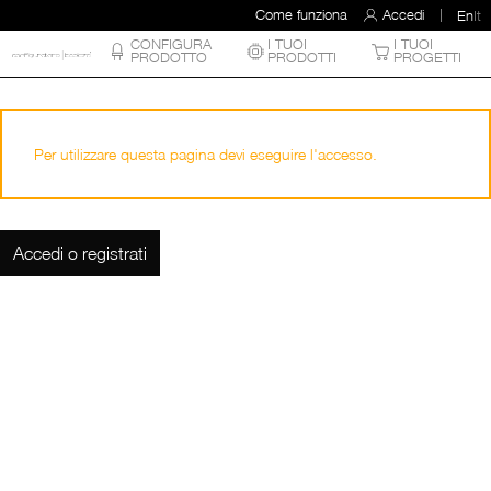
Come funziona
Accedi
En
It
CONFIGURA
I TUOI
I TUOI
PRODOTTO
PRODOTTI
PROGETTI
Per utilizzare questa pagina devi eseguire l'accesso.
Accedi o registrati