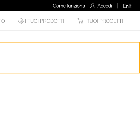
Come funziona
Accedi
En
It
TO
I TUOI PRODOTTI
I TUOI PROGETTI