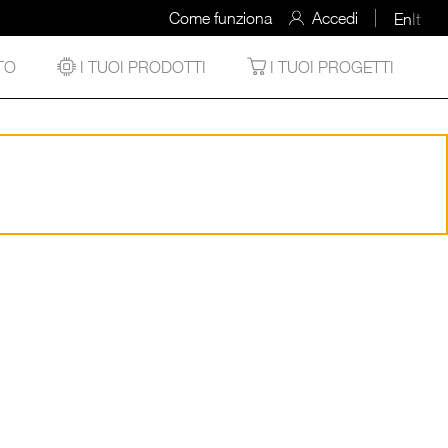
Come funziona
Accedi
En
It
TO
I TUOI PRODOTTI
I TUOI PROGETTI