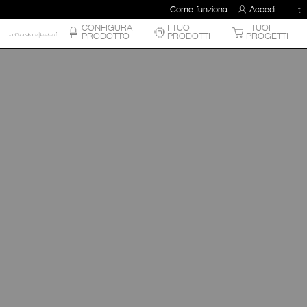
Come funziona
Accedi
It
CONFIGURA
I TUOI
I TUOI
PRODOTTO
PRODOTTI
PROGETTI