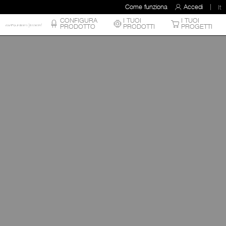
Come funziona
Accedi
It
CONFIGURA
I TUOI
I TUOI
PRODOTTO
PRODOTTI
PROGETTI