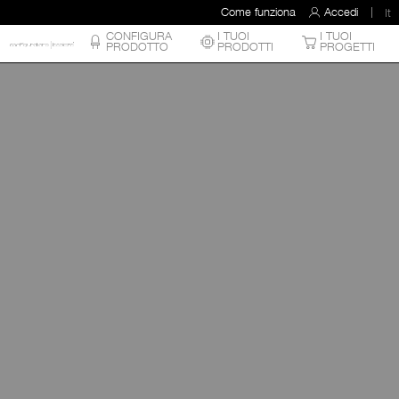
Come funziona
Accedi
It
CONFIGURA
I TUOI
I TUOI
PRODOTTO
PRODOTTI
PROGETTI