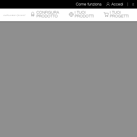
Come funziona
Accedi
It
CONFIGURA
I TUOI
I TUOI
PRODOTTO
PRODOTTI
PROGETTI