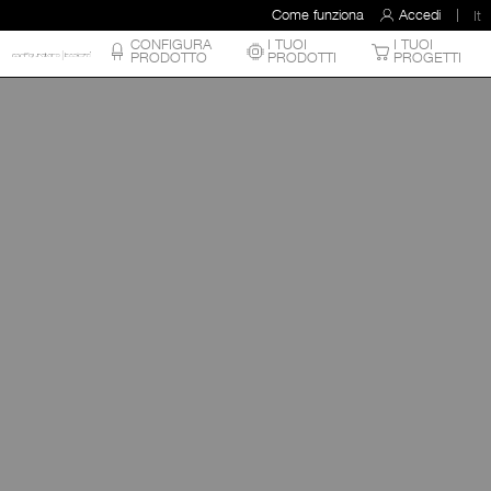
Come funziona
Accedi
It
CONFIGURA
I TUOI
I TUOI
PRODOTTO
PRODOTTI
PROGETTI