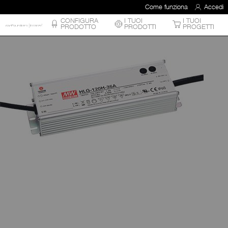
Come funziona
Accedi
CONFIGURA
I TUOI
I TUOI
PRODOTTO
PRODOTTI
PROGETTI