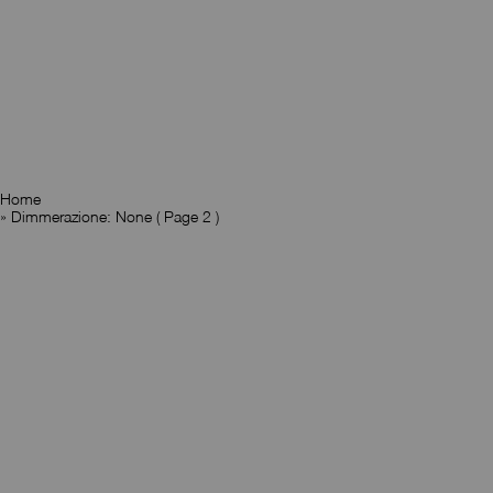
Home
»
Dimmerazione: None
( Page 2 )