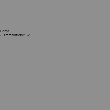
Home
»
Dimmerazione: DALI