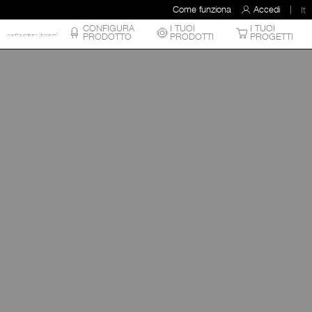
Come funziona
Accedi
It
CONFIGURA
I TUOI
I TUOI
PRODOTTO
PRODOTTI
PROGETTI