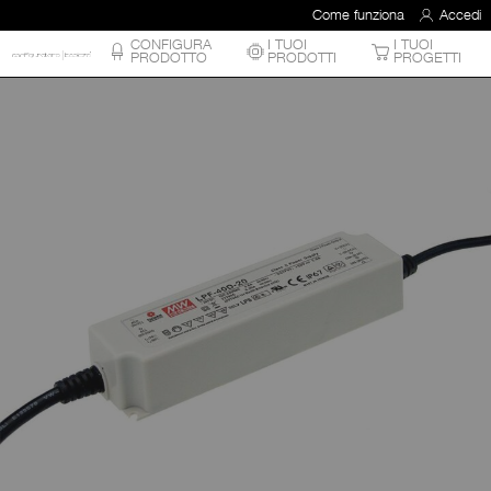
Come funziona
Accedi
CONFIGURA
I TUOI
I TUOI
PRODOTTO
PRODOTTI
PROGETTI